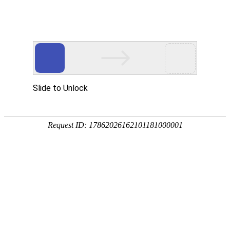
导航菜单
导
航
菜
您的位置：
网站首页
>
新闻资讯
>
公司新闻
单
公司新闻
3 D打印手板?制作加工服务
标题：
3 D打印手板
制作加工服务
通常刚研发或设计完成的产品均需要做手板
也叫原型
，手板是验证产品可行性的
(Prototype
)